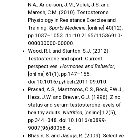
N.A., Anderson, J.M., Volek, J.S. and
Maresh, C.M. (2010). Testosterone
Physiology in Resistance Exercise and
Training.
Sports Medicine
, [online] 40(12),
pp.1037–1053. doi:10.2165/11536910-
000000000-00000.
Wood, R.I. and Stanton, S.J. (2012).
Testosterone and sport: Current
perspectives.
Hormones and Behavior
,
[online] 61(1), pp.147–155.
doi:10.1016/j.yhbeh.2011.09.010.
Prasad, A.S., Mantzoros, C.S., Beck, F.W.J.,
Hess, J.W. and Brewer, G.J. (1996). Zinc
status and serum testosterone levels of
healthy adults.
Nutrition
, [online] 12(5),
pp.344–348. doi:10.1016/s0899-
9007(96)80058-x.
Bhasin, S. and Jasuja, R. (2009). Selective