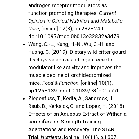
androgen receptor modulators as
function promoting therapies.
Current
Opinion in Clinical Nutrition and Metabolic
Care
, [online] 12(3), pp.232–240.
doi:10.1097/mco.0b013e32832a3d79.
‌Wang, C.-L., Kung, H.-N., Wu, C.-H. and
Huang, C. (2019). Dietary wild bitter gourd
displays selective androgen receptor
modulator like activity and improves the
muscle decline of orchidectomized
mice.
Food & Function
, [online] 10(1),
pp.125–139. doi:10.1039/c8fo01777h.
Ziegenfuss, T., Kedia, A., Sandrock, J.,
Raub, B., Kerksick, C. and Lopez, H. (2018).
Effects of an Aqueous Extract of Withania
somnifera on Strength Training
Adaptations and Recovery: The STAR
Trial.
Nutrients
, [online] 10(11), p.1807.