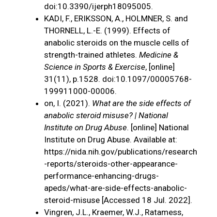
doi:10.3390/ijerph18095005.
‌KADI, F., ERIKSSON, A., HOLMNER, S. and
THORNELL, L.-E. (1999). Effects of
anabolic steroids on the muscle cells of
strength-trained athletes.
Medicine &
Science in Sports & Exercise
, [online]
31(11), p.1528. doi:10.1097/00005768-
199911000-00006.
‌on, I. (2021).
What are the side effects of
anabolic steroid misuse? | National
Institute on Drug Abuse
. [online] National
Institute on Drug Abuse. Available at:
https://nida.nih.gov/publications/research
-reports/steroids-other-appearance-
performance-enhancing-drugs-
apeds/what-are-side-effects-anabolic-
steroid-misuse [Accessed 18 Jul. 2022].
Vingren, J.L., Kraemer, W.J., Ratamess,