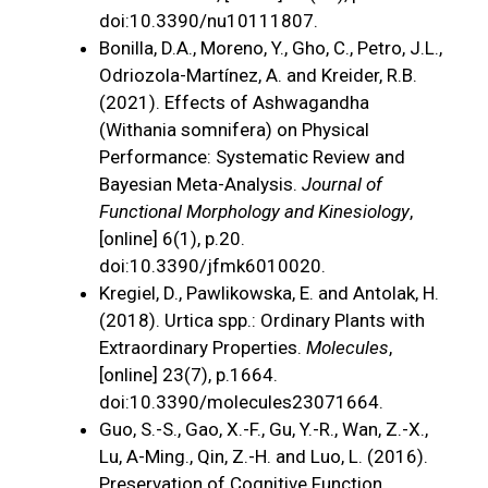
doi:10.3390/nu10111807.
‌Bonilla, D.A., Moreno, Y., Gho, C., Petro, J.L.,
Odriozola-Martínez, A. and Kreider, R.B.
(2021). Effects of Ashwagandha
(Withania somnifera) on Physical
Performance: Systematic Review and
Bayesian Meta-Analysis.
Journal of
Functional Morphology and Kinesiology
,
[online] 6(1), p.20.
doi:10.3390/jfmk6010020.
‌Kregiel, D., Pawlikowska, E. and Antolak, H.
(2018). Urtica spp.: Ordinary Plants with
Extraordinary Properties.
Molecules
,
[online] 23(7), p.1664.
doi:10.3390/molecules23071664.
‌Guo, S.-S., Gao, X.-F., Gu, Y.-R., Wan, Z.-X.,
Lu, A-Ming., Qin, Z.-H. and Luo, L. (2016).
Preservation of Cognitive Function