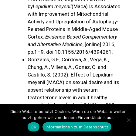
by
Lepidium meyenii
(Maca) Is Associated
with Improvement of Mitochondrial
Activity and Upregulation of Autophagy-
Related Proteins in Middle-Aged Mouse
Cortex.
Evidence-Based Complementary
and Alternative Medicine
, [online] 2016,
pp.1–9. doi:10.1155/2016/4394261.
‌Gonzales, G.F., Cordova, A., Vega, K.,
Chung, A., Villena, A., Gonez, C. and
Castillo, S. (2002). Effect of Lepidium
meyenii (MACA) on sexual desire and its
absent relationship with serum
testosterone levels in adult healthy
men.
Andrologia
, [online] 34(6), pp.367–
Diese Website benutzt Cookies. Wenn du die Website weiter
372. doi:10.1046/j.1439-
nutzt, gehen wir von deinem Einverständnis aus.
0272.2002.00519.x.
OK
Informationen zum Datenschutz
‌HSIAO, C.-Y., CHEN, Y.-M., HSU, Y.-J.,
HUANG, C.-C., SUNG, H.-C. and CHEN, S.-S.