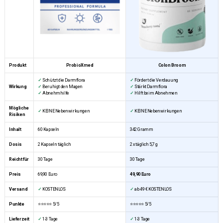
Produkt
ProbioXmed
Colon Broom
✓
Schützt die Darmflora
✓
Fördert die Verdauung
Wirkung
✓
Beruhigt den Magen
✓
Stärkt Darmflora
✓
Abnehmhilfe
✓
Hilft beim Abnehmen
Mögliche
✓
KEINE Nebenwirkungen
✓
KEINE Nebenwirkungen
Risiken
Inhalt
60 Kapseln
342 Gramm
Dosis
2 Kapseln täglich
2 x täglich 5,7 g
Reicht für
30 Tage
30 Tage
Preis
69,90 Euro
49,90 Euro
Versand
✓
KOSTENLOS
✓
ab 49 € KOSTENLOS
Punkte
⭐⭐⭐⭐⭐ 5/5
⭐⭐⭐⭐⭐
5/5
Lieferzeit
✓
1-3 Tage
✓
1-3 Tage