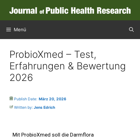
Menü
ProbioXmed – Test,
Erfahrungen & Bewertung
2026
Publish Date:
März 20, 2026
Written by:
Jens Edrich
Mit ProbioXmed soll die Darmflora