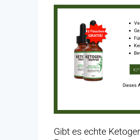
Ve
Ge
Fü
Ke
Be
👉 
Dieses 
Gibt es echte Ketoge