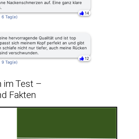
hne Nackenschmerzen auf. Eine ganz klare
.
14
·
6 Tag(e)
eine hervorragende Qualität und ist top
 passt sich meinem Kopf perfekt an und gibt
h schlafe nicht nur tiefer, auch meine Rücken
sind verschwunden.
12
·
9 Tag(e)
n im Test –
nd Fakten