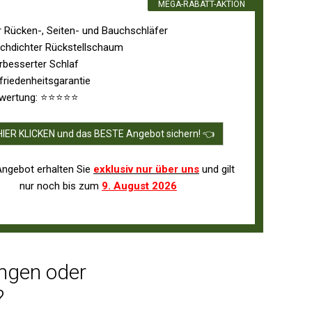
MEGA-RABATT-AKTION
r Rücken-, Seiten- und Bauchschläfer
chdichter Rückstellschaum
rbesserter Schlaf
friedenheitsgarantie
wertung: ⭐⭐⭐⭐⭐
HIER KLICKEN und das BESTE Angebot sichern! 👈
Angebot erhalten Sie
exklusiv nur über uns
und gilt
nur noch bis zum
9. August 2026
ungen oder
?