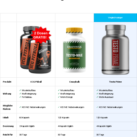
Vergleichssieger
Produkt
ICG Pitbull
Crazybulk
TestoPrime
✓
Muskelaufbau
✓
Muskelaufbau
✓
Muskelaufbau
Wirkung
✓
Kraftsteigerung
✓
Kraftsteigerung
✓
Kraftsteigerung
✓
Fettabbau
✓
Mehr Energie
✓
Mehr Ausdauer
Mögliche
✓
KEINE Nebenwirkungen
✓
KEINE Nebenwirkungen
✓
KEINE Nebenwirkungen
Risiken
Inhalt
60 Kapseln
120 Kapseln
120 Kapseln
Dosierung
2 Kapseln täglich
4 Kapseln täglich
4 Kapseln täglich
Reicht für
30 Tage
30 Tage
30 Tage