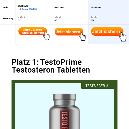
29,95 Euro
Preis
59,99 Euro
59,99 Euro
+ 2 Dosen GRATIS
⭐⭐⭐⭐⭐
⭐⭐⭐⭐⭐
⭐⭐⭐⭐⭐
Bewertung
5/5
5/5
5/5
Platz 1: TestoPrime
Testosteron Tabletten
​TESTSIEGER #1