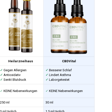
Heilarzneihaus
CBDVital
✓
Gegen Allergien
✓
Besserer Schlaf
✓
Antioxidativ
✓
Lindert Asthma
✓
Senkt Blutdruck
✓
Laborgetestet
✓
KEINE Nebenwirkungen
✓
KEINE Nebenwirkungen
250 ml
30 ml
3 ml täglich
1,5 ml täglich