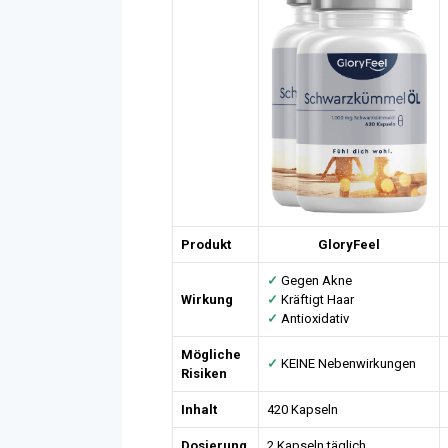
Produkt
GloryFeel
✓
Gegen Akne
Wirkung
✓
Kräftigt Haar
✓
Antioxidativ
Mögliche
✓
KEINE Nebenwirkungen
Risiken
Inhalt
420 Kapseln
Dosierung
2 Kapseln täglich