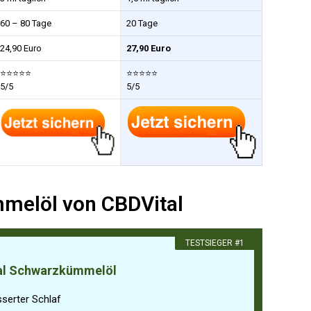
60 – 80 Tage
20 Tage
24,90 Euro
27,90 Euro
⭐⭐⭐⭐⭐
⭐⭐⭐⭐⭐
5/5
5/5
mmelöl von CBDVital
​TESTSIEGER #1
al Schwarzkümmelöl
serter Schlaf