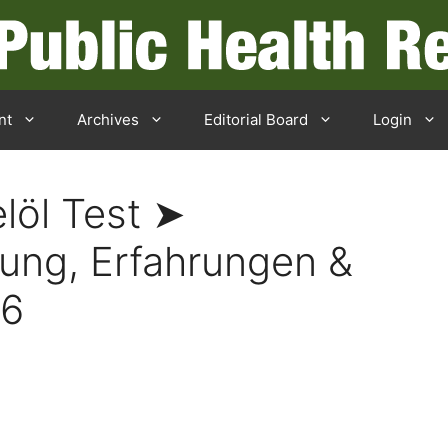
nt
Archives
Editorial Board
Login
öl Test ➤
ung, Erfahrungen &
26