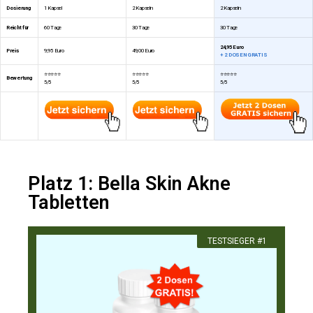
Dosierung
1 Kapsel
2 Kapseln
2 Kapseln
Reicht für
60 Tage
30 Tage
30 Tage
24,95 Euro
Preis
9,95 Euro
49,00 Euro
+ 2 DOSEN GRATIS
⭐⭐⭐⭐⭐
⭐⭐⭐⭐⭐
⭐⭐⭐⭐⭐
Bewertung
5/5
5/5
5/5
Platz 1: Bella Skin Akne
Tabletten
​TESTSIEGER #1