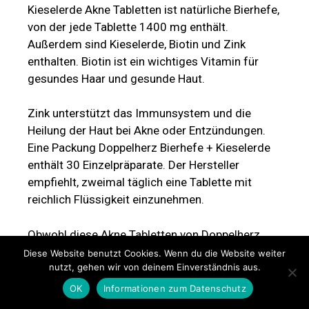
Kieselerde Akne Tabletten ist natürliche Bierhefe,
von der jede Tablette 1400 mg enthält.
Außerdem sind Kieselerde, Biotin und Zink
enthalten. Biotin ist ein wichtiges Vitamin für
gesundes Haar und gesunde Haut.
Zink unterstützt das Immunsystem und die
Heilung der Haut bei Akne oder Entzündungen.
Eine Packung Doppelherz Bierhefe + Kieselerde
enthält 30 Einzelpräparate. Der Hersteller
empfiehlt, zweimal täglich eine Tablette mit
reichlich Flüssigkeit einzunehmen.
Obwohl diese Akne Tabletten von Doppelherz
bereits seit mehr als 10 Jahren erhältlich sind,
Diese Website benutzt Cookies. Wenn du die Website weiter
nutzt, gehen wir von deinem Einverständnis aus.
liegen bisher nur sehr wenige
Kundenbewertungen vor. Die von den Anwendern
OK
Informationen zum Datenschutz
abgegebenen Bewertungen reichen von völlig