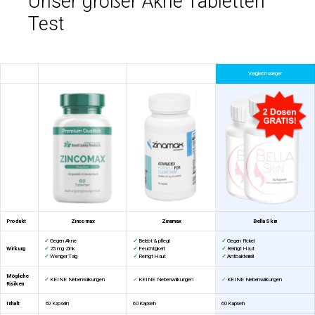
Unser großer Akne Tabletten
Test
Vergleichssieger
Produkt
Zincomax
Zinamax
Bella Skin
✓
Gegen Akne
✓
Belebt & pflegt
✓
Gegen Pickel
Wirkung
✓
25 mg Zink
✓
Feuchtigkeit
✓
Reinigt Haut
✓
Weniger Talg
✓
Reinigt Haut
✓
Antibakteriell
Mögliche
✓
KEINE Nebenwirkungen
✓
KEINE Nebenwirkungen
✓
KEINE Nebenwirkungen
Risiken
Inhalt
60 Kapseln
60 Kapseln
60 Kapseln