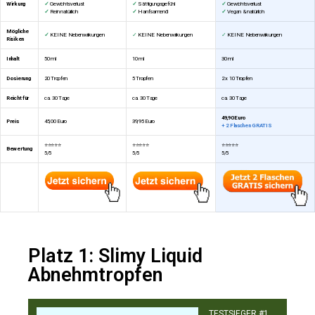
Wirkung
✓
Gewichtsverlust
✓
Sättigungsgefühl
✓
Gewichtsverlust
✓
Rein natürlich
✓
Hanfsamenöl
✓
Vegan & natürlich
Mögliche
✓
KEINE Nebenwirkungen
✓
KEINE Nebenwirkungen
✓
KEINE Nebenwirkungen
Risiken
Inhalt
50 ml
10 ml
30 ml
Dosierung
20 Tropfen
5 Tropfen
2 x 10 Tropfen
Reicht für
ca. 30 Tage
ca. 30 Tage
ca. 30 Tage
49,90 Euro
Preis
45,00 Euro
39,95 Euro
+ 2 Flaschen GRATIS
⭐⭐⭐⭐⭐
⭐⭐⭐⭐⭐
⭐⭐⭐⭐⭐
Bewertung
5/5
5/5
5/5
Platz 1: Slimy Liquid
Abnehmtropfen
​TESTSIEGER #1