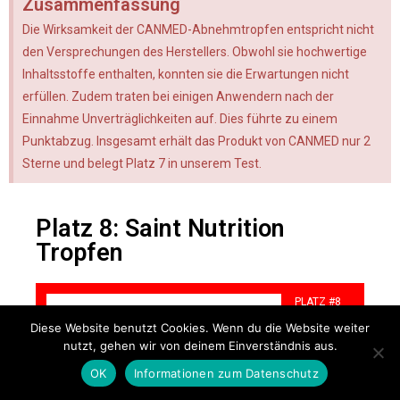
Zusammenfassung
Die Wirksamkeit der CANMED-Abnehmtropfen entspricht nicht
den Versprechungen des Herstellers. Obwohl sie hochwertige
Inhaltsstoffe enthalten, konnten sie die Erwartungen nicht
erfüllen. Zudem traten bei einigen Anwendern nach der
Einnahme Unverträglichkeiten auf. Dies führte zu einem
Punktabzug. Insgesamt erhält das Produkt von CANMED nur 2
Sterne und belegt Platz 7 in unserem Test.
Platz 8: Saint Nutrition
Tropfen
PLATZ #8
Diese Website benutzt Cookies. Wenn du die Website weiter
nutzt, gehen wir von deinem Einverständnis aus.
OK
Informationen zum Datenschutz