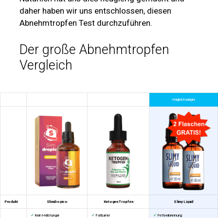
daher haben wir uns entschlossen, diesen
Abnehmtropfen Test durchzuführen.
Der große Abnehmtropfen
Vergleich
Vergleichssieger
Produkt
Slimdropico
Ketogen Tropfen
Slimy Liquid
✓
Kein Heißhunger
✓
Fatburner
✓
Fettverbrennung